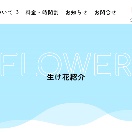
ついて
料金・時間割
お知らせ
お問合せ
森進
FLOWE
生け花紹介