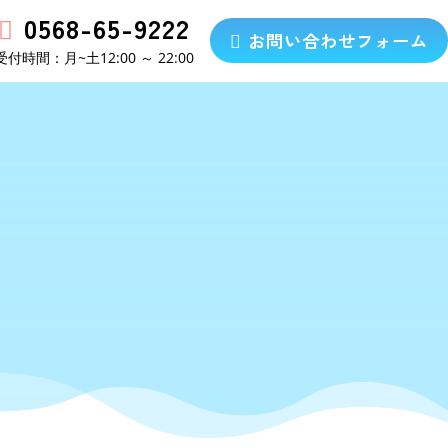
0568-65-9222

お問い合わせフォーム
学塾について
料金・時間割
お知らせ
お問合せ

受付時間：月~土12:00 ～ 22:00